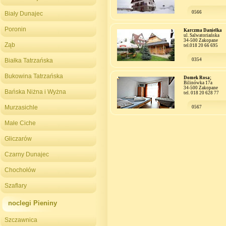
0566
Biały Dunajec
Poronin
Karczma Danielka
ul. Salwatoriańska
34-500 Zakopane
Ząb
tel.018 20 66 695
Białka Tatrzańska
0354
Bukowina Tatrzańska
Domek Rosa;
Bilinówka 17a
34-500 Zakopane
Bańska Niżna i Wyżna
tel. 018 20 628 77
Murzasichle
0567
Małe Ciche
Gliczarów
Czarny Dunajec
Chochołów
Szaflary
noclegi Pieniny
Szczawnica