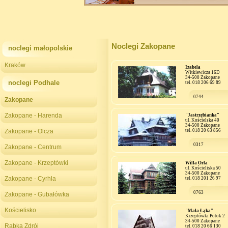
Noclegi Zakopane
noclegi małopolskie
Kraków
Izabela
Witkiewicza 16D
34-500 Zakopane
noclegi Podhale
tel. 018 206 69 89
0744
Zakopane
Zakopane - Harenda
"Jastrzębianka"
ul. Kościelska 40
34-500 Zakopane
Zakopane - Olcza
tel. 018 20 63 856
0317
Zakopane - Centrum
Zakopane - Krzeptówki
Willa Orla
ul. Kościeliska 50
34-500 Zakopane
Zakopane - Cyrhla
tel. 018 201 26 97
0763
Zakopane - Gubałówka
Kościelisko
"Mała Łąka"
Krzeptówki Potok 2
34-500 Zakopane
Rabka Zdrój
tel. 018 20 66 130