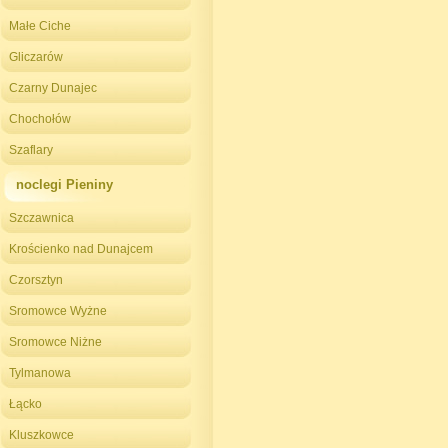
Małe Ciche
Gliczarów
Czarny Dunajec
Chochołów
Szaflary
noclegi Pieniny
Szczawnica
Krościenko nad Dunajcem
Czorsztyn
Sromowce Wyżne
Sromowce Niżne
Tylmanowa
Łącko
Kluszkowce