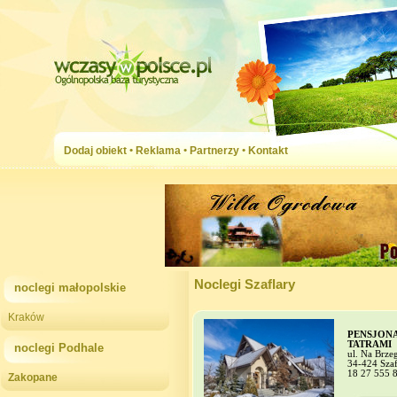
Dodaj obiekt
•
Reklama
•
Partnerzy
•
Kontakt
Noclegi Szaflary
noclegi małopolskie
Kraków
PENSJON
TATRAMI
noclegi Podhale
ul. Na Brze
34-424 Szaf
18 27 555 
Zakopane