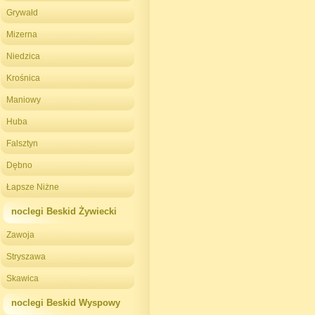
Grywałd
Mizerna
Niedzica
Krośnica
Maniowy
Huba
Falsztyn
Dębno
Łapsze Niżne
noclegi Beskid Żywiecki
Zawoja
Stryszawa
Skawica
noclegi Beskid Wyspowy