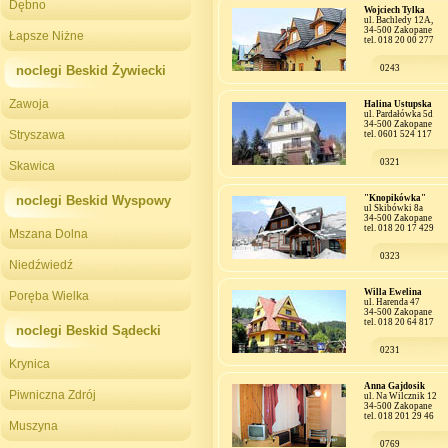
Dębno
Wojciech Tylka
ul. Bachledy 12A,
34-500 Zakopane
Łapsze Niżne
tel. 018 20 00 277
noclegi Beskid Żywiecki
0243
Zawoja
Halina Ustupska
ul. Pardałówka 5d
34-500 Zakopane
Stryszawa
tel. 0601 524 117
0321
Skawica
noclegi Beskid Wyspowy
"Knopikówka"
ul Skibówki 8a
34-500 Zakopane
tel. 018 20 17 429
Mszana Dolna
0323
Niedźwiedź
Willa Ewelina
Poręba Wielka
ul. Harenda 47
34-500 Zakopane
tel. 018 20 64 817
noclegi Beskid Sądecki
0231
Krynica
Anna Gajdosik
Piwniczna Zdrój
ul. Na Wilcznik 12
34-500 Zakopane
tel. 018 201 29 46
Muszyna
0769