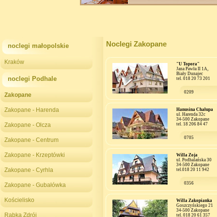
Noclegi Zakopane
noclegi małopolskie
Kraków
"U Topora"
Jana Pawła II 1A,
Biały Dunajec
noclegi Podhale
tel. 018 20 73 201
0209
Zakopane
Zakopane - Harenda
Hanusina Chałupa
ul. Harenda 32c
34-500 Zakopane
Zakopane - Olcza
tel. 18 206 84 47
0705
Zakopane - Centrum
Zakopane - Krzeptówki
Willa Zoja
ul. Podhalańska 30
34-500 Zakopane
Zakopane - Cyrhla
tel.018 20 11 942
0356
Zakopane - Gubałówka
Kościelisko
Willa Zakopianka
Goszczyńskiego 21
34-500 Zakopane
Rabka Zdrój
tel. 018 20 61 357