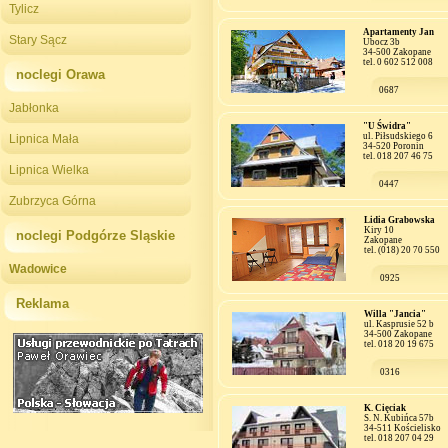
Tylicz
Apartamenty Jan
Stary Sącz
Ubocz 3b
34-500 Zakopane
tel. 0 602 512 008
noclegi Orawa
0687
Jabłonka
"U Świdra"
ul. Piłsudskiego 6
Lipnica Mała
34-520 Poronin
tel. 018 207 46 75
Lipnica Wielka
0447
Zubrzyca Górna
Lidia Grabowska
Kiry 10
noclegi Podgórze Sląskie
Zakopane
tel. (018) 20 70 550
Wadowice
0925
Reklama
Willa "Jancia"
ul. Kasprusie 52 b
34-500 Zakopane
tel. 018 20 19 675
0316
K. Cięciak
S. N. Kubińca 57b
34-511 Kościelisko
tel. 018 207 04 29