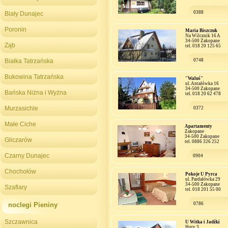
0388
Biały Dunajec
Poronin
Maria Biszczuk
Na Wilcznik 16 A
34-500 Zakopane
Ząb
tel. 018 20 125 65
Białka Tatrzańska
0748
Bukowina Tatrzańska
"Waluś"
ul. Antałówka 16
34-500 Zakopane
Bańska Niżna i Wyżna
tel. 018 20 62 478
Murzasichle
0372
Małe Ciche
Apartamenty
Zakopane
34-500 Zakopane
Gliczarów
tel. 0886 326 252
Czarny Dunajec
0904
Chochołów
Pokoje U Pyrca
ul. Pardałówka 29
34-500 Zakopane
Szaflary
tel. 018 201 55 00
noclegi Pieniny
0786
Szczawnica
U Witka i Jadźki
Huty 3