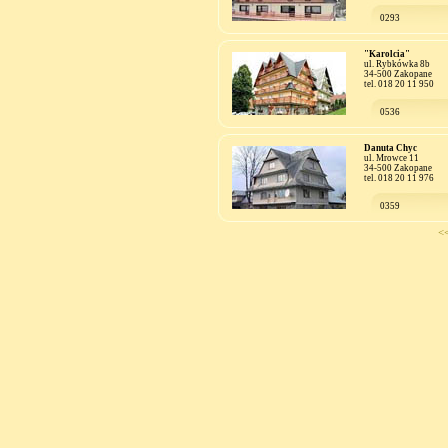
0293
"Karolcia"
ul. Rybkówka 8b
34-500 Zakopane
tel. 018 20 11 950
0536
Danuta Chyc
ul. Mrowce 11
34-500 Zakopane
tel. 018 20 11 976
0359
<