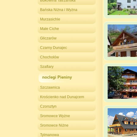
Bukowina Tatrzańska
Bańska Niżna i Wyżna
Murzasichle
Małe Ciche
Gliczarów
Czarny Dunajec
Chochołów
Szaflary
noclegi Pieniny
Szczawnica
Krościenko nad Dunajcem
Czorsztyn
Sromowce Wyżne
Sromowce Niżne
Tylmanowa