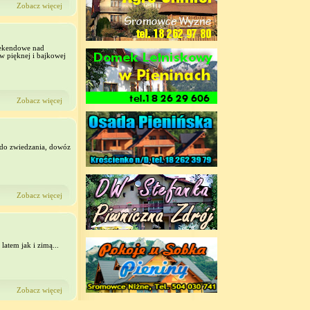
Zobacz więcej
eekendowe nad
 pięknej i bajkowej
Zobacz więcej
 do zwiedzania, dowóz
Zobacz więcej
atem jak i zimą...
Zobacz więcej