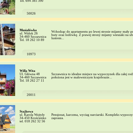
Tel. 694 385 390
50026
Musiałówka
Wchodząc do apartamentu po lewej stronie mijamy mały pr
ul. Widok 26
buty oraz lodówkę. Z prawej strony mijamy wieszaki na u
34-460 Szczawnica
lustrem...
Tel. 18 262 10 89
10973
Willa Wita
Ul. Główna 48
Szczawnica to idealne miejsce na wypoczynek dla całej rod
34-460 Szczawnica
położona jest w malowniczym krajobrazie...
Tel. 18 262 27 11
20011
Stajkowa
ul. Karola Wojtyły
Pensjonat, karczma, wyciag narciarski. Kompleks wypocz
34-450 Krościenko
zaprasza.
tel. 018 262 32 56