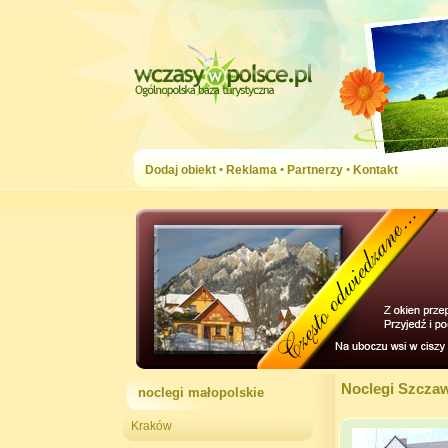
Dodaj obiekt
•
Reklama
•
Partnerzy
•
Kontakt
Noclegi Szcza
noclegi małopolskie
Kraków