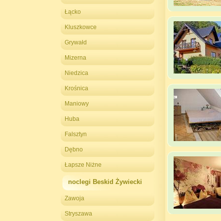
Łącko
Kluszkowce
Grywałd
Mizerna
Niedzica
Krośnica
Maniowy
Huba
Falsztyn
Dębno
Łapsze Niżne
noclegi Beskid Żywiecki
Zawoja
Stryszawa