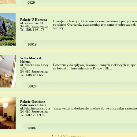
0829
Pokoje U Hamera
Oferujemy Naszym Gościom wczasy rodzinne i pobyty w
ul. Zawodzie 23
potokiem Grajcarek, gwarantując tym samym odpoczynek w
34-460 Szczawnica
okolicy...
Tel. 508 146 178
10019
Willa Maria &
Helena
ul. Maćka zza Ławy
Dowozimy do spływu, Jaworek i innych ciekawych miejsc
12/2
na lotnisko i inne miejsca w Polsce i UE...
34-460 Szczawnica
Tel. 608 481 655
50024
Pokoje Gościnne
Bobcikowa Chata
ul.Szlachtowska 30 a
Szczawnica to doskonałe miejsce do wypoczynku zarówno l
34-460 Szczawnica
Tel. 602 291 976
20007
1
2
3
4
5
6
następna >>