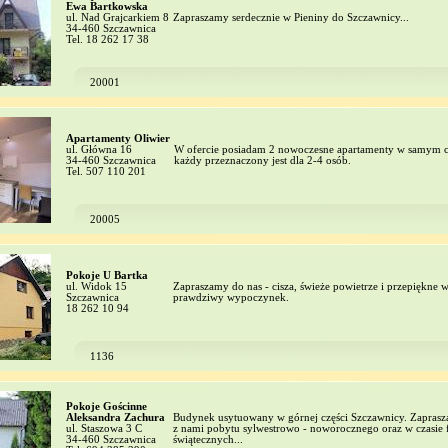
Ewa Bartkowska
ul. Nad Grajcarkiem 8
Zapraszamy serdecznie w Pieniny do Szczawnicy...
34-460 Szczawnica
Tel. 18 262 17 38
20001
Apartamenty Oliwier
ul. Główna 16
W ofercie posiadam 2 nowoczesne apartamenty w samym c
34-460 Szczawnica
każdy przeznaczony jest dla 2-4 osób.
Tel. 507 110 201
20005
Pokoje U Bartka
ul. Widok 15
Zapraszamy do nas - cisza, świeże powietrze i przepiękne 
Szczawnica
prawdziwy wypoczynek.
18 262 10 94
1136
Pokoje Gościnne
Aleksandra Zachura
Budynek usytuowany w górnej części Szczawnicy. Zapras
ul. Staszowa 3 C
z nami pobytu sylwestrowo - noworocznego oraz w czasie f
34-460 Szczawnica
świątecznych...