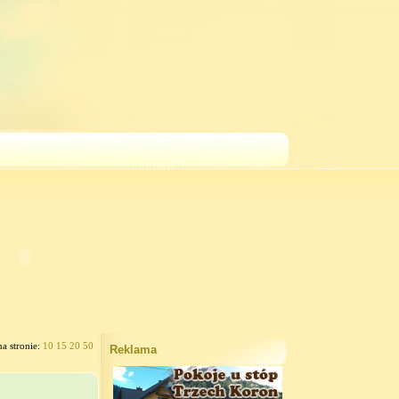
na stronie:
10
15
20
50
Reklama