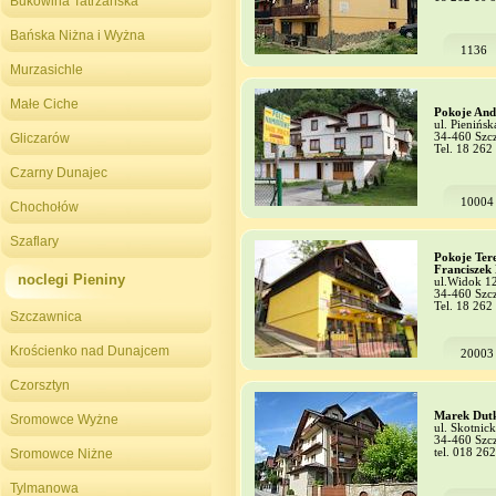
Bukowina Tatrzańska
Bańska Niżna i Wyżna
1136
Murzasichle
Małe Ciche
Pokoje An
ul. Pienińsk
Gliczarów
34-460 Szc
Tel. 18 262
Czarny Dunajec
10004
Chochołów
Szaflary
Pokoje Tere
Franciszek
noclegi Pieniny
ul.Widok 1
34-460 Szc
Tel. 18 262
Szczawnica
Krościenko nad Dunajcem
20003
Czorsztyn
Marek Dut
Sromowce Wyżne
ul. Skotnick
34-460 Szc
Sromowce Niżne
tel. 018 26
Tylmanowa