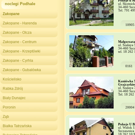
Pokoje u M
noclegi Podhale
ul. Skotnic
34-460 Szc
Tel. 791 49
Zakopane
Zakopane - Harenda
10905
Zakopane - Olcza
Zakopane - Centrum
Małgorzata
ul. Szalaya 
34-460 Szc
Zakopane - Krzeptówki
tel. 18 262
Zakopane - Cyrhla
0161
Zakopane - Gubałówka
Kościelisko
Kaniówka 
Grajcarki
ul. Szalaya 
Rabka Zdrój
34-460 Szc
Tel. 18 262
Biały Dunajec
Poronin
20004
Ząb
Pokoje U B
Białka Tatrzańska
ul. Widok 1
Szczawnica
18 262 10 