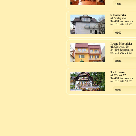
1104
S. Hamerska
ul. Szalaya 5a
34-460 Szczawnica
tel. 018 262 20 72
0162
Iwona Mastalska
ul. Główna 120
34-460 Szczawnica
tel. 018 262 21 63
0184
T. i F. Lizoń
ul. Widok 12
34-460 Szczawnica
tel. 018 262 10 92
0805