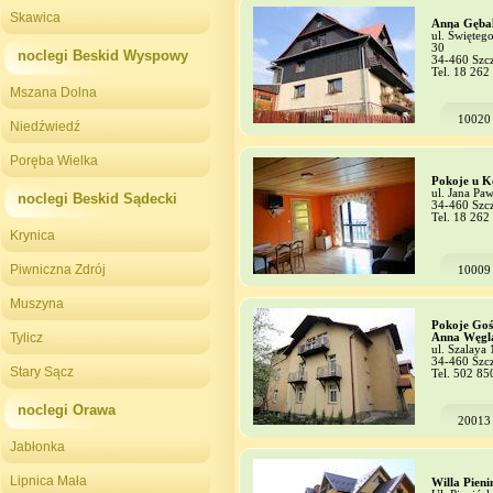
Skawica
Anna Gęba
ul. Święteg
30
noclegi Beskid Wyspowy
34-460 Szc
Tel. 18 262
Mszana Dolna
10020
Niedźwiedź
Poręba Wielka
Pokoje u K
ul. Jana Paw
noclegi Beskid Sądecki
34-460 Szc
Tel. 18 262
Krynica
Piwniczna Zdrój
10009
Muszyna
Pokoje Goś
Tylicz
Anna Węgl
ul. Szalaya 
34-460 Szc
Stary Sącz
Tel. 502 85
noclegi Orawa
20013
Jabłonka
Lipnica Mała
Willa Pieni