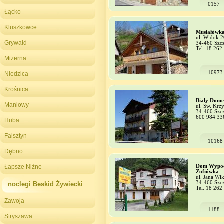
0157
Łącko
Kluszkowce
Musiałówk
ul. Widok 2
Grywałd
34-460 Szc
Tel. 18 262
Mizerna
10973
Niedzica
Krośnica
Biały Dom
Maniowy
ul. Św. Krz
34-460 Szc
600 984 33
Huba
Falsztyn
10168
Dębno
Łapsze Niżne
Dom Wypo
Zofiówka
ul. Jana Wik
34-460 Szc
noclegi Beskid Żywiecki
Tel. 18 262
Zawoja
1188
Stryszawa