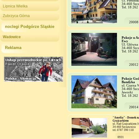
Ul. Pienińs
34-460 Szc
Lipnica Wielka
Tel. 18 262
Zubrzyca Górna
20008
noclegi Podgórze Sląskie
Wadowice
Pokoje u A
Ewy
Ul. Główna
Reklama
34-460 Szc
Tel. 18 262
20012
Pokoje Goś
Bandyka
ul. Czarna 
34-460 Szc
Jaworki
Tel. 18 262
20014
"Amelia" - Domek n
Grajcarkiem
ul. Nad Grajcarkiem 1
34-460 Szczawnica
tel. 0787 390 118
0931