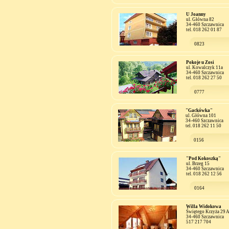
U Joanny
ul. Główna 82
34-460 Szczawnica
tel. 018 262 01 87
0823
Pokoje u Zosi
ul. Kowalczyk 11a
34-460 Szczawnica
tel. 018 262 27 50
0777
"Gackówka"
ul. Główna 101
34-460 Szczawnica
tel. 018 262 11 50
0156
"Pod Kokoszką"
ul. Brzeg 15
34-460 Szczawnica
tel. 018 262 12 56
0164
Willa Widokowa
Świętego Krzyża 29 
34-460 Szczawnica
517 217 704