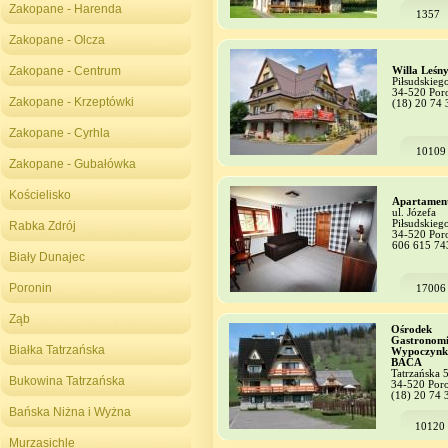
Zakopane - Harenda
1357
Zakopane - Olcza
Zakopane - Centrum
Willa Leśn
Piłsudskieg
34-520 Por
Zakopane - Krzeptówki
(18) 20 74 
Zakopane - Cyrhla
10109
Zakopane - Gubałówka
Kościelisko
Apartamen
ul. Józefa
Piłsudskieg
Rabka Zdrój
34-520 Por
606 615 74
Biały Dunajec
Poronin
17006
Ząb
Ośrodek
Gastronomi
Białka Tatrzańska
Wypoczyn
BACA
Tatrzańska 
Bukowina Tatrzańska
34-520 Por
(18) 20 74 
Bańska Niżna i Wyżna
10120
Murzasichle