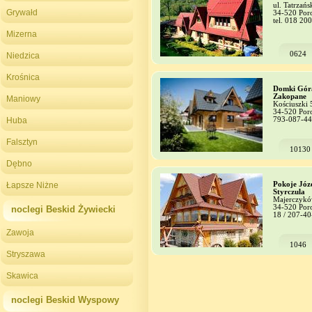
ul. Tatrzań
Grywałd
34-520 Por
tel. 018 20
Mizerna
0624
Niedzica
Krośnica
Domki Góra
Zakopane
Maniowy
Kościuszki
34-520 Por
Huba
793-087-4
Falsztyn
10130
Dębno
Łapsze Niżne
Pokoje Józ
Styrczula
Majerczykó
34-520 Por
noclegi Beskid Żywiecki
18 / 207-40
Zawoja
1046
Stryszawa
Skawica
noclegi Beskid Wyspowy