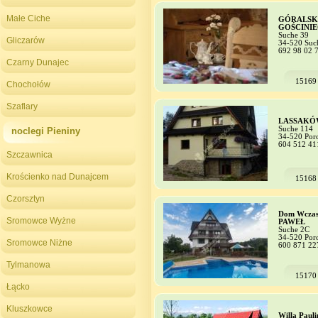
Małe Ciche
GÓRALSK
GOŚCINIE
Suche 39
Gliczarów
34-520 Suc
692 98 02 
Czarny Dunajec
15169
Chochołów
Szaflary
LASSAK
Suche 114
noclegi Pieniny
34-520 Por
604 512 41
Szczawnica
Krościenko nad Dunajcem
15168
Czorsztyn
Dom Wcza
Sromowce Wyżne
PAWEŁ
Suche 2C
34-520 Por
Sromowce Niżne
600 871 22
Tylmanowa
15170
Łącko
Kluszkowce
Willa Pauli