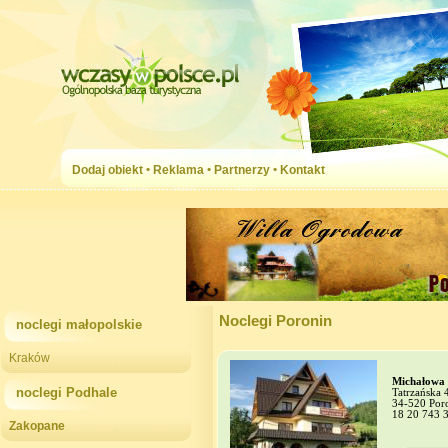
Dodaj obiekt
•
Reklama
•
Partnerzy
•
Kontakt
Noclegi Poronin
noclegi małopolskie
Kraków
Michałowa
noclegi Podhale
Tatrzańska 
34-520 Por
18 20 743 
Zakopane