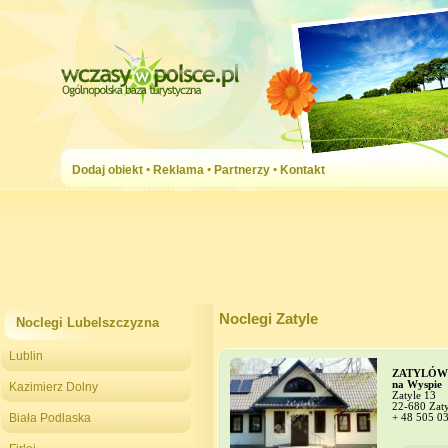
Dodaj obiekt
•
Reklama
•
Partnerzy
•
Kontakt
Noclegi Zatyle
Noclegi Lubelszczyzna
Lublin
ZATYLÓWK
na Wyspie
Kazimierz Dolny
Zatyle 13
22-680 Zaty
Biała Podlaska
+ 48 505 0