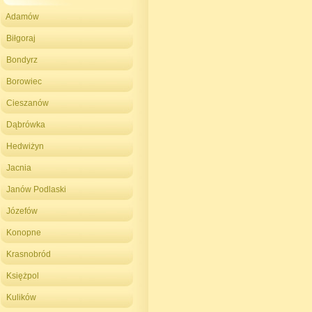
Adamów
Biłgoraj
Bondyrz
Borowiec
Cieszanów
Dąbrówka
Hedwiżyn
Jacnia
Janów Podlaski
Józefów
Konopne
Krasnobród
Księżpol
Kulików