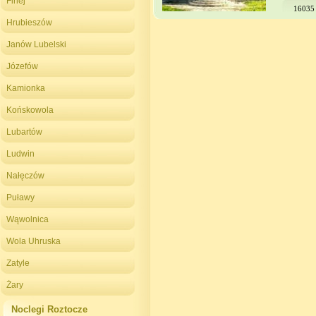
Firlej
16035
Hrubieszów
Janów Lubelski
Józefów
Kamionka
Końskowola
Lubartów
Ludwin
Nałęczów
Puławy
Wąwolnica
Wola Uhruska
Zatyle
Żary
Noclegi Roztocze