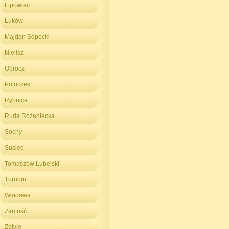
Lipowiec
Łuków
Majdan Sopocki
Nielisz
Obrocz
Potoczek
Rybnica
Ruda Różaniecka
Sochy
Susiec
Tomaszów Lubelski
Turobin
Włodawa
Zamość
Zatyle