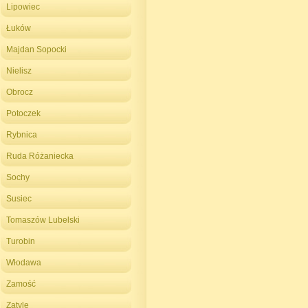
Lipowiec
Łuków
Majdan Sopocki
Nielisz
Obrocz
Potoczek
Rybnica
Ruda Różaniecka
Sochy
Susiec
Tomaszów Lubelski
Turobin
Włodawa
Zamość
Zatyle