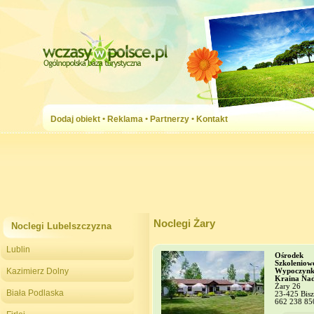
Dodaj obiekt
•
Reklama
•
Partnerzy
•
Kontakt
Noclegi Żary
Noclegi Lubelszczyzna
Lublin
Ośrodek
Szkoleniow
Kazimierz Dolny
Wypoczyn
Kraina Na
Żary 26
Biała Podlaska
23-425 Bisz
662 238 85