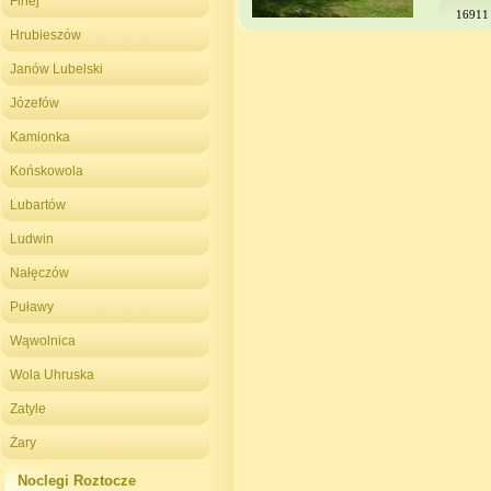
Firlej
16911
Hrubieszów
Janów Lubelski
Józefów
Kamionka
Końskowola
Lubartów
Ludwin
Nałęczów
Puławy
Wąwolnica
Wola Uhruska
Zatyle
Żary
Noclegi Roztocze