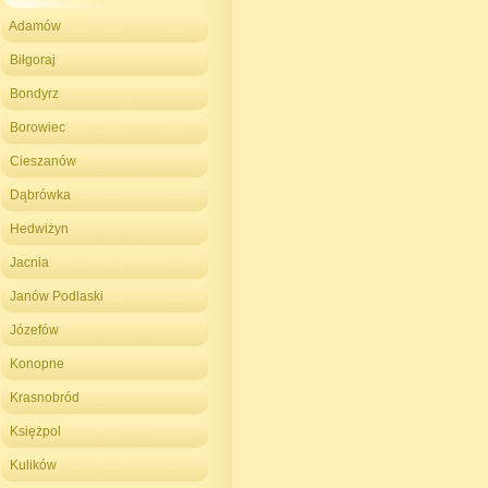
Adamów
Biłgoraj
Bondyrz
Borowiec
Cieszanów
Dąbrówka
Hedwiżyn
Jacnia
Janów Podlaski
Józefów
Konopne
Krasnobród
Księżpol
Kulików