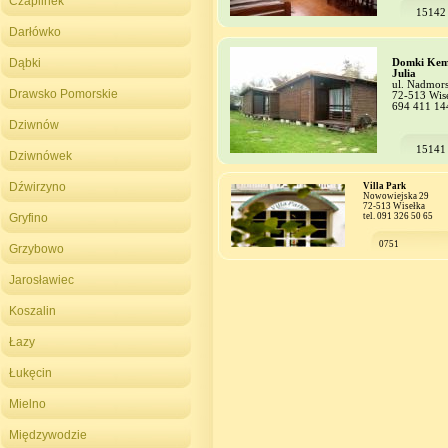
Czaplinek
15142
Darłówko
Dąbki
Domki Kem
Julia
ul. Nadmor
Drawsko Pomorskie
72-513 Wis
694 411 14
Dziwnów
15141
Dziwnówek
Dźwirzyno
Villa Park
Nowowiejska 29
72-513 Wisełka
Gryfino
tel. 091 326 50 65
0751
Grzybowo
Jarosławiec
Koszalin
Łazy
Łukęcin
Mielno
Międzywodzie