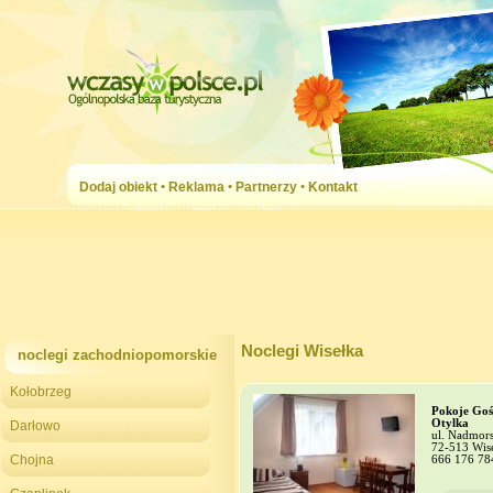
Dodaj obiekt
•
Reklama
•
Partnerzy
•
Kontakt
Noclegi Wisełka
noclegi zachodniopomorskie
Kołobrzeg
Pokoje Goś
Otylka
Darłowo
ul. Nadmor
72-513 Wis
Chojna
666 176 78