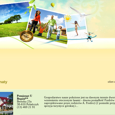
naty
ofert 
Pensjonat U
Gospodarstwo nasze położone jest na dawnym terenie dw
Bogusi**
wzniesieniu otoczonym lasami - dawna posiadłość Fredrów 
Berezka 23a
zaprojektowane przez rodziców A. Fredro) (2 pomniki przyr
38-610 Polańczyk
sprzyja turystyce górskiej i...
(13) 469 21 91