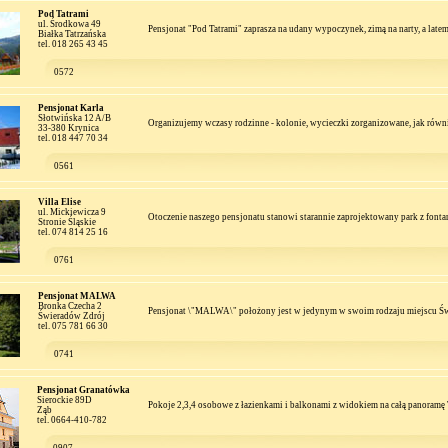
Pod Tatrami
ul. Środkowa 49
Pensjonat "Pod Tatrami" zaprasza na udany wypoczynek, zimą na narty, a latem 
Białka Tatrzańska
tel. 018 265 43 45
0572
Pensjonat Karla
Słotwińska 12 A/B
Organizujemy wczasy rodzinne - kolonie, wycieczki zorganizowane, jak równie
33-380 Krynica
tel. 018 447 70 34
0561
Villa Elise
ul. Mickiewicza 9
Otoczenie naszego pensjonatu stanowi starannie zaprojektowany park z font
Stronie Śląskie
tel. 074 814 25 16
0761
Pensjonat MALWA
Bronka Czecha 2
Pensjonat \"MALWA\" położony jest w jedynym w swoim rodzaju miejscu Św
Świeradów Zdrój
tel. 075 781 66 30
0741
Pensjonat Granatówka
Sierockie 89D
Pokoje 2,3,4 osobowe z łazienkami i balkonami z widokiem na całą panoramę T
Ząb
tel. 0664-410-782