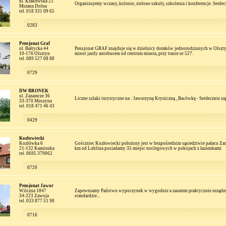
ul. Krakowska 21
Organizujemy wczasy, kolonie, zielone szkoły, szkolenia i konferencje. Serdec
Mszana Dolna
tel. 018 331 09 65
0283
Pensjonat Graf
ul. Bałtycka 44
Pensjonat GRAF znajduje się w dzielnicy domków jednorodzinnych w Olsztyn
10-176 Olsztyn
minut jazdy autobusem od centrum miasta, przy trasie nr 527.
tel. 089 527 08 88
0729
DW BRONEK
ul. Zazamcze 36
Liczne szlaki turystyczne na : Jaworzynę Kryniczną , Bacówkę - Serdecznie z
33-370 Muszyna
tel. 018 471 46 43
0429
Kozłowiecki
Kozłówka 6
Gościniec Kozłowiecki położony jest w bezpośrednim sąsiedztwie pałacu Z
21-132 Kamionka
km od Lublina posiadamy 35 miejsc noclegowych w pokojach z łazienkami
tel. 0695 379062
0720
Pensjonat Jawor
Wilczna 1847
Zapewniamy Państwu wypoczynek w wygodnie a zarazem praktycznie urządz
34-223 Zawoja
standardzie...
tel. 033 877 51 98
0716