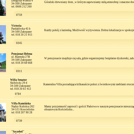
Droga na Wierch 4
Góralski drewniany dom , w którym zapewniamy miłą atmosferę i smaczne d
34-500 Zakopane
tel. 0606 212 260
0759
Victoria
Pardałówka 45 b
Każdy pokój z łazienką. Możliwość wyżywienia. Dobra lokalizacja w spokojnej
34-500 Zakopane
tel. 018 20 21 915
0345
Pensjonat Helena
ul. Harenda 27B
W pensjonacie znajduje się sala, gdzie organizujemy bezpłatne dyskoteki, zab
34-500 Zakopane
tel. 018 20 68 668
0311
Willa Senator
Skibówki 29 d
Kameralna Villa posiadająca kilkanaście pokoi z świerkowymi meblami otocz
34-500 Zakopane
tel. 018 20 61 412
0784
Villa Kamińska
Nędzy Kubińca 262
Mamy przyjemność zaprosić i gościć Państwa w naszym pensjonacie mieszczą
34-511 Koscielisko
obrazowym Kościelisku...
tel. 018 207 90 28
0739
"Szczebel"