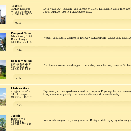
"Isabelle"
ul.Marynarska 46
Dom Wczasowy "Isabelle" znajduje się w cichej, nadmorskiej zachodniej częś
76-153 Darłówko
250 m od duzej, czystej i piaszczystej plazy.
tel. 094-314-37-20
0718
Pensjonat "Anna"
Glicz. Górny 130A
W pensjonacie Anna 23 miejsca noclegowe z łazienkami - zapraszamy na akt
Biały Dunajec
tel. 018 207 73 68
0344
Dom na Wzgórzu
Stronie Śląskie 34
Podobno nie ważne dokąd się jedzie na wakacje ale z kim się je spędza. Serdecz
Stronie Śląskie
tel. 074 811 54 51
0742
Chata na Skale
ul ogrodnicza 1 a
Zapraszamy do nowego domu w centrum Karpacza. Pięknie położony dom zap
58-540 Karpacz
korzystania ze wspaniałych widoków na Sowią dolinę oraz Śnieżkę
tel. 075 76 18 969
0725
Janosik
Bustryk 76a
Nasz obiekt znajduje się w miejscowości Bustryk - Ząb, najwyżej położonej w
34-521 Ząb
tel. 018 207 10 13