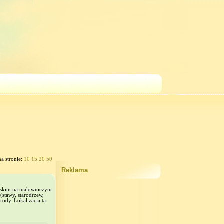
na stronie:
10
15
20
50
Reklama
orskim na malowniczym
(stawy, starodrzew,
ody. Lokalizacja ta