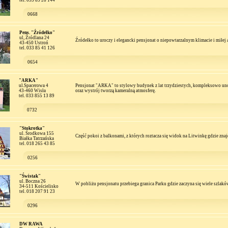
tel. 033 85 28 144
0668
Pens. "Źródełko"
ul, Źródlana 24
Źródełko to uroczy i elegancki pensjonat o niepowtarzalnym klimacie i miłej a
43-450 Ustroń
tel. 033 85 41 126
0654
"ARKA"
ul.Spacerowa 4
Pensjonat "ARKA" to stylowy budynek z lat trzydziestych, kompleksowo un
43-460 Wisła
oraz wystrój tworzą kameralną atmosferę.
tel. 033 855 13 89
0732
"Stokrotka"
ul. Środkowa 155
Część pokoi z balkonami, z których roztacza się widok na Litwinkę gdzie znajd
Białka Tatrzańska
tel. 018 265 43 85
0256
"Świstak"
ul. Boczna 26
W pobliżu pensjonatu przebiega granica Parku gdzie zaczyna się wiele szlaków
34-511 Kościelisko
tel. 018 207 91 23
0296
DW RAWA