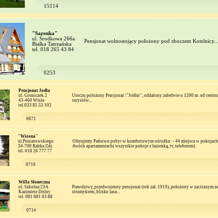
15114
"Sarenka"
ul. Środkowa 266a
Pensjonat wolnostojący położony pod zboczem Kotelnicy..
Białka Tatrzańska
tel. 018 265 43 84
0253
Pensjonat Jodła
ul. Groniczek 2
Uroczo położony Pensjonat \"Jodła\", oddalony zaledwie o 1200 m. od centru
43-460 Wisła
turystów...
tel.033 85 53 102
0671
"Wiosna"
ul.Poniatowskiego
Oferujemy Państwu pobyt w komfortowym ośrodku: - 44 miejsca w pokojach 
34-700 Rabka Zdr.
dwóch apartamentach( wszystkie pokoje z łazienką, tv, telefonem)
tel. 018 26 777 77
0719
Willa Słoneczna
ul. Szkolna 23A
Prawdziwy, przedwojenny pensjonat (rok zał. 1919), położony w zacisznym za
Kazimierz Dolny
strumykiem, blisko lasu...
tel. 081 881 03 88
0714