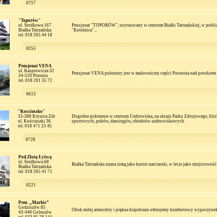
0757
"Toporów"
ul. Środkowa 167
Pensjonat "TOPORÓW", usytuowany w centrum Białki Tatrzańskiej, w pobliż
Białka Tatrzańska
"Kotelnica"...
tel. 018 265 44 18
0255
Pensjonat VENA
ul. Kasprowicza 32
Pensjonat VENA położony jest w malowniczej części Poronina nad potokiem 
34-520 Poronin
tel. 018 201 35 72
0613
"Kosciuszko"
33-380 Krynica Zdr
Dogodne położenie w centrum Uzdrowiska, na skraju Parku Zdrojowego, bli
ul. Kościuszki 36
sportowych, pubów, dansingów, obiektów uzdrowiskowych.
tel. 018 471 23 45
0728
Pod Złotą Łyżwą
ul. Środkowa 68
Białka Tatrzańska znana zimą jako kurort narciarski, w lecie jako miejscowoś
Białka Tatrzańska
tel. 018 265 41 71
0221
Pens. „Markis”
Godziszów 85
Obok miłej atmosfery i piękna krajobrazu oferujemy komfortowy wypoczynek o
43-440 Goleszów