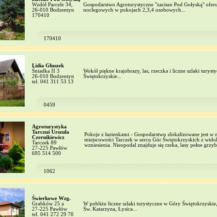
Wzdół Parcele 34,
Gospodarstwo Agroturystyczne "zacisze Pod Gołyską" oferu
26-010 Bodzentyn
noclegowych w pokojach 2,3,4 osobowych...
170410
170410
Lidia Głuszek
Śniadka II 3
Wokół piękne krajobrazy, las, rzeczka i liczne szlaki turys
26-010 Bodzentyn
Świętokrzyskie...
tel. 041 311 53 13
0459
Agroturystyka
Tarczuś Urszula
Pokoje z łazienkami - Gospodarstwo zlokalizowane jest w
Czernikiewicz
miejscowości Tarczek w sercu Gór Świętokrzyskich z wido
Tarczek 89
wzniesienia. Nieopodal znajduje się rzeka, lasy pełne grzy
27-225 Pawłów
695 514 500
1062
Świerkowe Wzg.
Grabków 25 a
W pobliżu liczne szlaki turystyczne w Góry Świętokrzyskie,
27-225 Pawłów
Św. Katarzyna, Łysica...
tel. 041 272 29 70