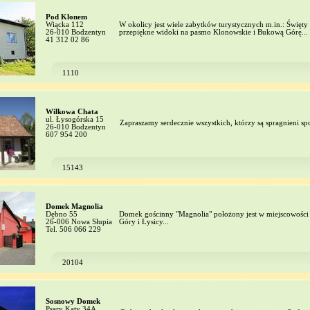
Pod Klonem
Wiącka 112
W okolicy jest wiele zabytków turystycznych m.in.: Święt
26-010 Bodzentyn
przepiękne widoki na pasmo Klonowskie i Bukową Górę...
41 312 02 86
1110
Wilkowa Chata
ul. Łysogórska 15
Zapraszamy serdecznie wszystkich, którzy są spragnieni spo
26-010 Bodzentyn
607 954 200
15143
Domek Magnolia
Dębno 55
Domek gościnny "Magnolia" położony jest w miejscowości
26-006 Nowa Słupia
Góry i Łysicy...
Tel. 506 066 229
20104
Sosnowy Domek
Psary Kąty 34A