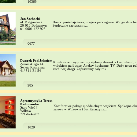
10369
Jan Sochacki
ul. Podgórska 7
Domki posiadają taras, miejsca parkingowe. W ogrodzie base
26-010 Bodzentyn
Serdecznie zapraszamy...
tel. 0601 422 925
0677
Dworek Pod Jeleniem
Komfortowo wyposażony stylowy dworek z kominkami, z
Żeromskiego 44
widokiem na Łysicę. Aneksy kuchenne, TV. Duży teren pełe
Święta Katarzyna
ruchliwej drogi. Zapraszamy cały rok...
41/ 311-21-54
985
Agroturystyka Teresa
Kołomańska
Komfortowe pokoje z oddzielnym wejściem. Spokojna okol
Stara Wieś 7
zalewu w Wilkowie i Św. Katarzyny...
Wilków
721-624-707
1029