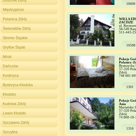
Duszniki Zdrój
10600
Międzygórze
Polanica Zdrój
WILLA ED
ZACISZE
ul. Reymont
Świeradów Zdrój
58-540 Kar
511-443-2
Stronie Śląskie
10598
Gryfów Śląski
Mirsk
Pokoje Goś
Polanicy-Z
Dańczów
Bystrzycka 
57-320 Pola
Zdrój
Kostrzyca
748 681 69
Bystrzyca Kłodzka
1301
Kłodzko
Pokoje Goś
Kudowa Zdrój
Ania
Mariańska 
57-320 Pola
Lewin Kłodzki
Zdrój
74 868-18-
Szczawno Zdrój
1316
Szczytna