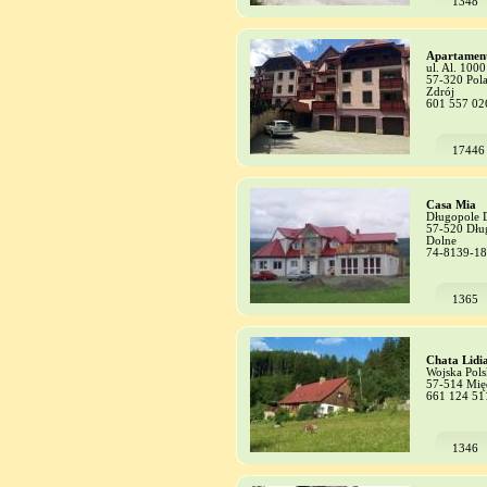
1348
Apartamen
ul. Al. 1000
57-320 Pola
Zdrój
601 557 02
17446
Casa Mia
Długopole 
57-520 Dłu
Dolne
74-8139-1
1365
Chata Lidi
Wojska Pols
57-514 Mię
661 124 51
1346