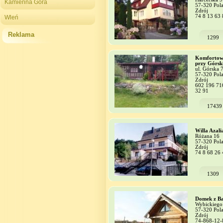
Kamienna Góra
57-320 Pola
Zdrój
74 8 13 63 
Wleń
Reklama
1299
Komfortow
przy Górsk
ul. Górska 
57-320 Pola
Zdrój
602 196 71
32 91
17439
Willa Azali
Różana 16
57-320 Pola
Zdrój
74 8 68 26 
1309
Domek z Ba
Wybickiego
57-320 Pola
Zdrój
74-868-12-