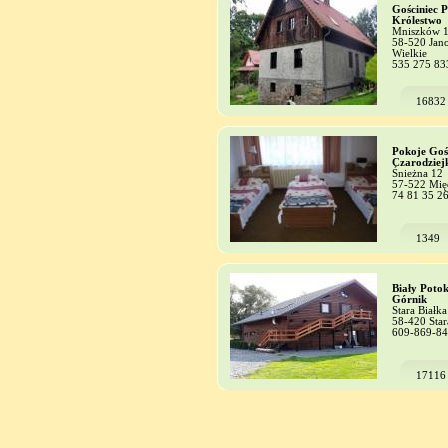
Gościniec P
Królestwo
Mniszków 
58-520 Jan
Wielkie
535 275 83
16832
Pokoje Goś
Czarodziej
Śnieżna 12
57-522 Mię
74 81 35 2
1349
Biały Poto
Górnik
Stara Białka
58-420 Star
609-869-8
17116