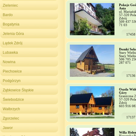
Zieleniec
Pokoje Goś
Ania
ul. Mariańs
Bardo
57-320 Pola
Zdrój
509 437 53
Bogatynia
71 03
Jelenia Góra
17458
Lądek Zdrój
Domki Soko
Lubawka
Stary Wieli
Stary Wieli
506 705 25
Nowina
287 071
Piechowice
17136
Podgórzyn
Osada Wid
Ząbkowice Śląskie
Góry
Graniczna 2
Świebodzice
57-320 Pola
Zdrój
603 916 08
Wałbrzych
17137
Zgorzelec
Jawor
Willa Hele
Harcerska 9