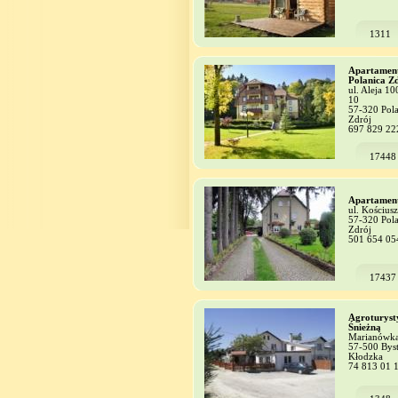
1311
Apartamen
Polanica Z
ul. Aleja 10
10
57-320 Pola
Zdrój
697 829 22
17448
Apartament
ul. Kościusz
57-320 Pola
Zdrój
501 654 05
17437
Agroturyst
Śnieżną
Marianówk
57-500 Bys
Kłodzka
74 813 01 