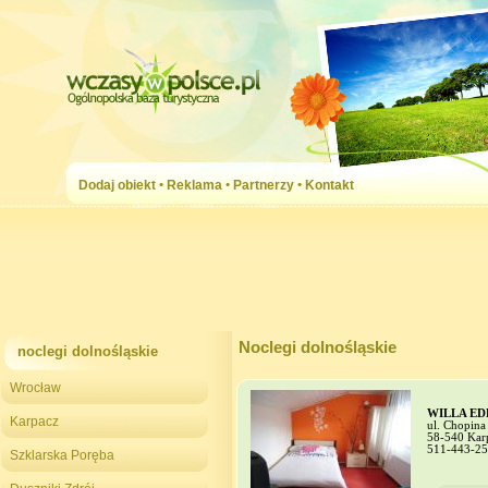
Dodaj obiekt
•
Reklama
•
Partnerzy
•
Kontakt
Noclegi dolnośląskie
noclegi dolnośląskie
Wrocław
WILLA ED
Karpacz
ul. Chopina
58-540 Kar
511-443-2
Szklarska Poręba