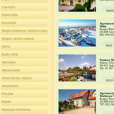
Łopuszno
10428
Dolina Nidy
Kurozwęki
Agroturyst
Skiby
Krajno Pier
Święta Katarzyna i okolice Łysicy
26-008 Gór
603 956 62
Sielpia i okolice zalewu
0910
Górno
Busko Zdrój
Sosnowy D
Jędrzejów
Suków 232a 
26-021 Su
Tel. 41 307
Starachowice
Gmina Brody i okolice
20113
Sandomierz
Agroturyst
Pińczów
Wichrowe 
Krajno Pier
Raków
26-008 Gór
787-922-5
Skarżysko Kamienna