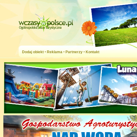
Dodaj obiekt
•
Reklama
•
Partnerzy
•
Kontakt