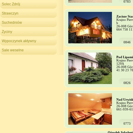
0783
Solec Zdrój
Strawczyn
Zacisze Sta
Krajno Pier
Suchedniów
b
26-008 Gór
664 758 11
Życiny
Wypoczynek aktywny
0846
Sale weselne
Pod Lipami
Krajno Pier
129A
26-008 Gór
41 30 23 7
0826
Nad Urwis
Krajno Pie
26-008 Gór
661-939-6
0773
Ośrodek Szkolen