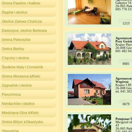
Gmina Pawłów i Kałków
Gałęzice 54
26-065 Pie
695 776 53
Óagów i okolice
Okolice Zalewu Chańcza
1213
Daleszyce, okolice Borkowa
Agroturyst
Gmina Piekoszów
Przy Gości
Krajno Pier
26-008 Gór
Gmina Bieliny
691 482 94
Chęciny i okolice
0681
Śladków Mały i Chmielnik
Gmina Morawica k/Kielc
Agroturyst
Wzgórzu
Zagnańsk i okolice
Krajno I 89
26-008 Gór
tel. 041 30
Pierzchnica
Niestachów i okolice
0679
Miedziana Góra k/Kielc
Pensjonat
Gmina Bliżyn k/Skarżyska
Micigózd ul
43
26-065 Pie
Stąporków
535-660-8