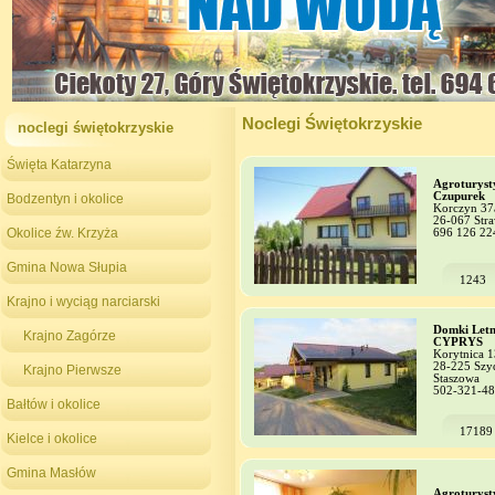
Noclegi Świętokrzyskie
noclegi świętokrzyskie
Święta Katarzyna
Agroturyst
Czupurek
Bodzentyn i okolice
Korczyn 37
26-067 Str
Okolice źw. Krzyża
696 126 22
Gmina Nowa Słupia
1243
Krajno i wyciąg narciarski
Domki Letn
Krajno Zagórze
CYPRYS
Korytnica 
28-225 Szy
Krajno Pierwsze
Staszowa
502-321-4
Bałtów i okolice
17189
Kielce i okolice
Gmina Masłów
Agroturyst