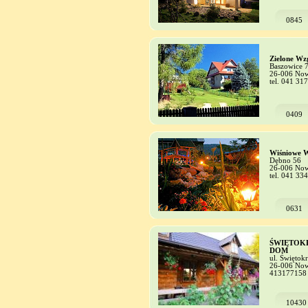
0845
Zielone Wz
Baszowice 
26-006 Now
tel. 041 31
0409
Wiśniowe 
Dębno 56
26-006 Now
tel. 041 33
0631
ŚWIĘTOK
DOM
ul. Świętok
26-006 Now
413177158
10430