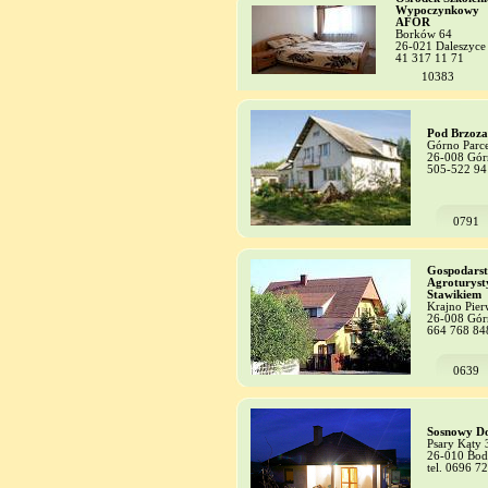
Wypoczynkowy
AFOR
Borków 64
26-021 Daleszyce
41 317 11 71
10383
Pod Brzoz
Górno Parce
26-008 Gór
505-522 94
0791
Gospodars
Agroturyst
Stawikiem
Krajno Pier
26-008 Gór
664 768 84
0639
Sosnowy D
Psary Kąty
26-010 Bod
tel. 0696 7