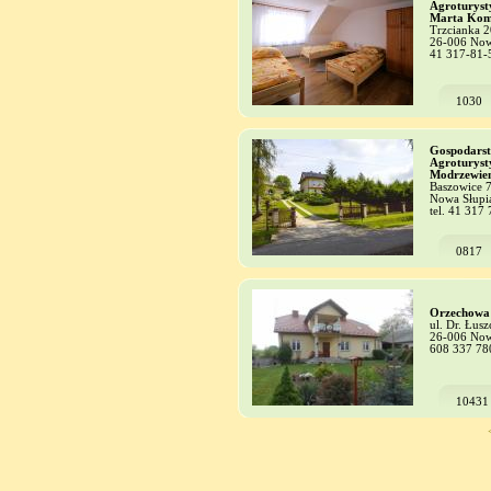
Agroturyst
Marta Kom
Trzcianka 2
26-006 Now
41 317-81-
1030
Gospodars
Agroturyst
Modrzewie
Baszowice 
Nowa Słupi
tel. 41 317
0817
Orzechowa
ul. Dr. Łusz
26-006 Now
608 337 78
10431