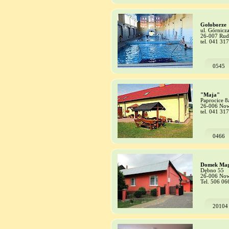
Gołoborze
ul. Górnicz
26-007 Rud
tel. 041 31
0545
"Maja"
Paprocice 8
26-006 Now
tel. 041 31
0466
Domek Mag
Dębno 55
26-006 Now
Tel. 506 06
20104