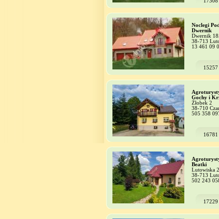
17308
Noclegi Po
Dwernik
Dwernik 1
38-713 Lut
13 461 09 
15257
Agroturyst
Gochy i Kr
Żłobek 2
38-710 Cza
505 358 09
16781
Agroturyst
Beatki
Lutowiska 
38-713 Lut
502 243 05
17229