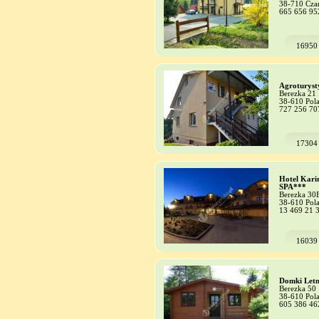
38-710 Cza
665 656 95
16950
Agroturyst
Berezka 21
38-610 Pol
727 256 70
17304
Hotel Kari
SPA***
Berezka 30
38-610 Pol
13 469 21 
16039
Domki Letn
Berezka 50
38-610 Pol
605 386 46