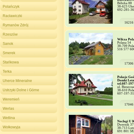
Bóbrka 88
Polańczyk
38-623 Uhe
692-281-3
Racławiczki
16216
Rymanów Zdrój
Rzeszów
Wilcza Pol
Polana 54
Sanok
38-709 Pol
516 577 60
Smerek
Stańkowa
17306
Terka
Pokoje Goś
Uherce Mineralne
Domki Letn
tel.607-19
ul. Bieszcz
Ustrzyki Dolne i Górne
38-610 Pol
607-197-3
Weremień
17046
Werlas
Wetlina
Noclegi U 
Dwernik 37
Wołkowyja
38-713 Lut
691 801 58