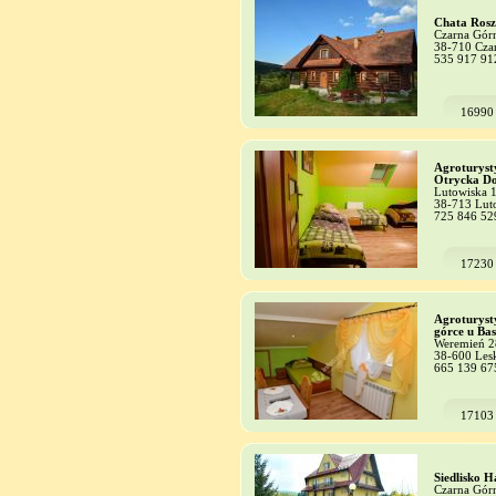
Chata Ros
Czarna Gór
38-710 Cza
535 917 91
16990
Agroturyst
Otrycka Do
Lutowiska 
38-713 Lut
725 846 52
17230
Agroturyst
górce u Bas
Weremień 2
38-600 Les
665 139 67
17103
Siedlisko 
Czarna Gór