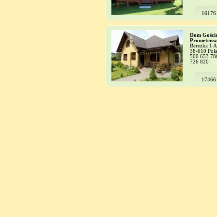
16176
Dom Gości
Prometeusz
Berezka 1 A
38-610 Pol
500 653 78
726 820
17466