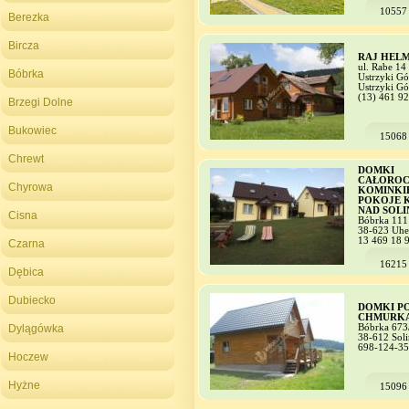
10557
Berezka
Bircza
RAJ HEL
ul. Rabe 14
Bóbrka
Ustrzyki Gó
Ustrzyki Gó
(13) 461 92
Brzegi Dolne
Bukowiec
15068
Chrewt
DOMKI
CAŁOROC
Chyrowa
KOMINKIE
POKOJE 
NAD SOLI
Cisna
Bóbrka 111
38-623 Uhe
13 469 18 
Czarna
16215
Dębica
Dubiecko
DOMKI P
CHMURK
Dylągówka
Bóbrka 673
38-612 Soli
698-124-3
Hoczew
Hyżne
15096