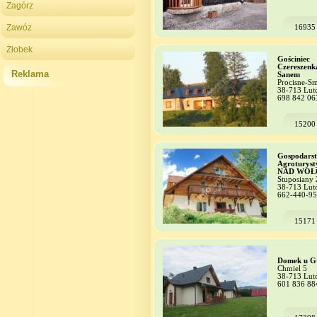
Zagórz
Zawóz
16935
Żłobek
Gościniec
Czereszenk
Reklama
Sanem
Procisne-S
38-713 Lut
698 842 06
15200
Gospodars
Agroturyst
NAD WOŁ
Stuposiany 
38-713 Lut
662-440-9
15171
Domek u G
Chmiel 5
38-713 Lut
601 836 88