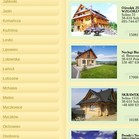
Jabłonki
Ośrodek Z
Jasło
WZGÓRZ
Solina 33
38-610 Soli
Komańcza
695-744-6
Kuźmina
15082
Lesko
Lipowiec
Noclegi Bia
ul. Bieszcz
Lutowiska
38-610 Pol
530 487 63
Łańcut
17000
Łobozew
Mchawa
SKRAWEK
Mielec
Solina 151
38-610 Soli
+48 609 92
Myczkowce
Myczków
16188
Olchowiec
Domki i No
Osobnica
DROZDÓ