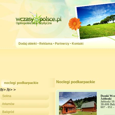
Dodaj obiekt
•
Reklama
•
Partnerzy
•
Kontakt
Noclegi podkarpackie
noclegi podkarpackie
/tr> /tr> >
Solina
Domki Wcz
Jabłonki
Jabłonki 16
Arłamów
38-606 Bal
607 - 051 -
Baligród