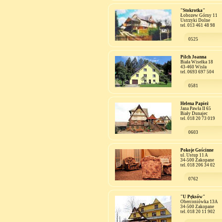
"Stokrotka"
Łobozew Górny 11
Ustrzyki Dolne
tel. 013 461 48 98
0525
Pilch Joanna
Biała Wisełka 18
43-460 Wisła
tel. 0693 697 504
0581
Helena Papież
Jana Pawła II 65
Biały Dunajec
tel. 018 20 73 019
0603
Pokoje Gościnne
ul. Ustup 11 A
34-500 Zakopane
tel. 018 206 34 02
0762
"U Pęksów"
Oberconiówka 13A
34-500 Zakopane
tel. 018 20 11 902