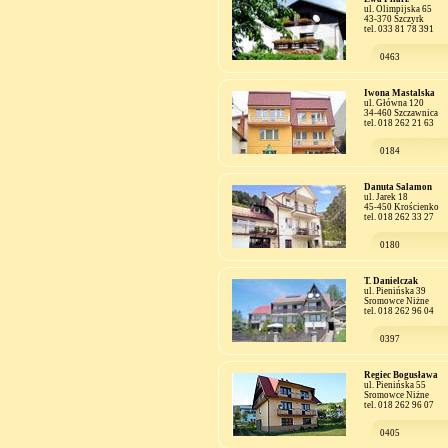
ul. Olimpijska 65
43-370 Szczyrk
tel. 033 81 78 391
0463
Iwona Mastalska
ul. Główna 120
34-460 Szczawnica
tel. 018 262 21 63
0184
Danuta Salamon
ul. Jarek 18
45-450 Krościenko
tel. 018 262 33 27
0180
T. Danielczak
ul. Pienińska 39
Sromowce Niżne
tel. 018 262 96 04
0397
Regiec Bogusława
ul. Pienińska 55
Sromowce Niżne
tel. 018 262 96 07
0405