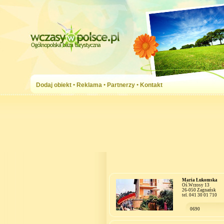
Dodaj obiekt
•
Reklama
•
Partnerzy
•
Kontakt
Maria Łukomska
Oś.Wrzosy 13
26-050 Zagnańsk
tel. 041 30 01 710
0690