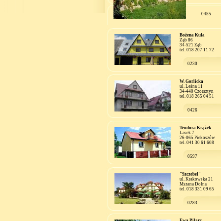
0455
Bożena Kula
Ząb 86
34-521 Ząb
tel. 018 207 11 72
0230
W. Gorlicka
ul. Leśna 11
34-440 Czorsztyn
tel. 018 265 04 51
0426
Teodora Krążek
Lasek 7
26-065 Piekoszów
tel. 041 30 61 608
0597
"Szczebel"
ul. Krakowska 21
Mszana Dolna
tel. 018 331 09 65
0283
Ewa Pilarz