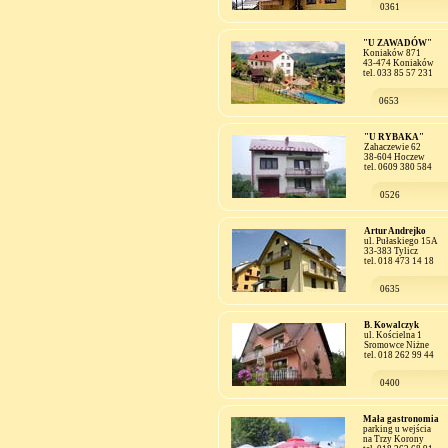
0361
"U ZAWADÓW"
Koniaków 871
43-474 Koniaków
tel. 033 85 57 231
0653
"U RYBAKA"
Zahaczewie 62
38-604 Hoczew
tel. 0609 380 584
0526
Artur Andrejko
ul. Pułaskiego 15A
33-383 Tylicz
tel. 018 473 14 18
0635
B. Kowalczyk
ul. Kościelna 1
Sromowce Niżne
tel. 018 262 99 44
0400
Mała gastronomia
parking u wejścia
na Trzy Korony