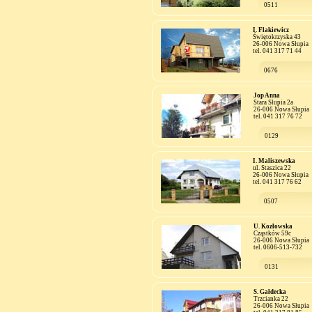
0511
I. Flakiewicz
Świętokrzyska 43
26-006 Nowa Słupia
tel. 041 317 71 44
0676
Jop Anna
Stara Słupia 2a
26-006 Nowa Słupia
tel. 041 317 76 72
0129
I. Maliszewska
ul. Staszica 22
26-006 Nowa Słupia
tel. 041 317 76 62
0507
U. Kozłowska
Cząstków 59c
26-006 Nowa Słupia
tel. 0606-513-732
0131
S. Gałdecka
Trzcianka 22
26-006 Nowa Słupia