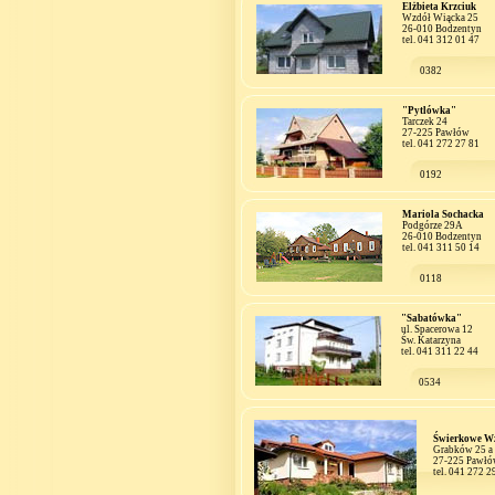
Elżbieta Krzciuk
Wzdół Wiącka 25
26-010 Bodzentyn
tel. 041 312 01 47
0382
"Pytlówka"
Tarczek 24
27-225 Pawłów
tel. 041 272 27 81
0192
Mariola Sochacka
Podgórze 29A
26-010 Bodzentyn
tel. 041 311 50 14
0118
"Sabatówka"
ul. Spacerowa 12
Św. Katarzyna
tel. 041 311 22 44
0534
Świerkowe W
Grabków 25 a
27-225 Pawł
tel. 041 272 2