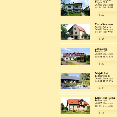
Mójcza 60A
26-021 Daleszyce
tel. 041 36 18 885
0153
Maria Kamińska
Wójtostwo 27B
26-021 Daleszyce
tel. 041 30 72 234
0149
Zofia Zieja
Borków 107
26-021 Daleszyce
tel.041 31 71 676
0147
Wiejski Raj
Podmarzysz 4E
26-021 Daleszyce
tel.041 31 71 415
0151
Kaniowska Halina
Podmarzysz 10
26-021 Daleszyce
tel. 041 31 71 267
0188