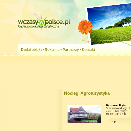
Dodaj obiekt
•
Reklama
•
Partnerzy
•
Kontakt
Noclegi Agroturystyka
Kazimierz Bryła
Szermentowskiego14
26-010 Bodzentyn
tel. 041 311 52 10
0111