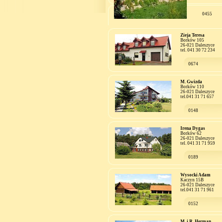
0455
Zieja Teresa
Borków 105
26-021 Daleszyce
tel. 041 30 72 234
0674
M. Gwizda
Borków 110
26-021 Daleszyce
tel.041 31 71 657
0148
Irena Dygas
Borków 62
26-021 Daleszyce
tel. 041 31 71 959
0189
Wysocki Adam
Kaczyn 15B
26-021 Daleszyce
tel.041 31 71 961
0152
M. i R. Herman