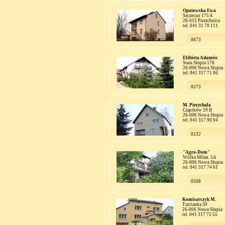
Opatowska Ewa
Szczecno 175 A
26-015 Pierzchnica
tel. 041 31 70 111
0673
Elżbieta Adamiec
Stara Słupia 176
26-006 Nowa Słupia
tel. 041 317 71 06
0573
M. Pierzchała
Cząstków 59 B
26-006 Nowa Słupia
tel. 041 317 90 94
0132
"Agro-Dom"
Wólka Milan. 5A
26-006 Nowa Słupia
tel. 041 317 74 61
0508
Komisarczyk M.
Trzcianka 30
26-006 Nowa Słupia
tel. 041 317 75 55